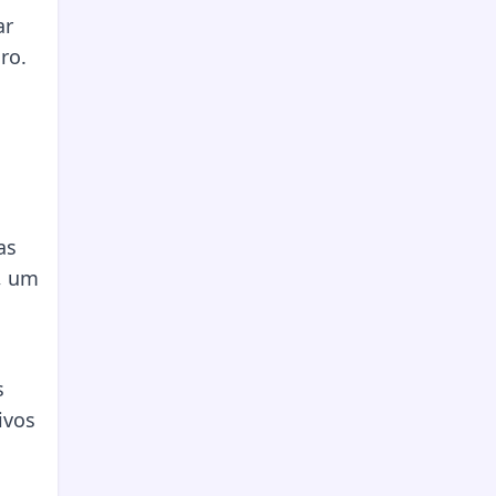
ar
ro.
as
, um
s
ivos