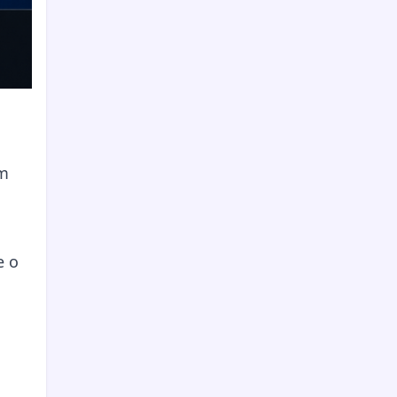
em
e o