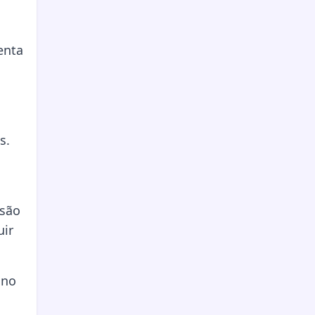
enta
s.
 são
uir
 no