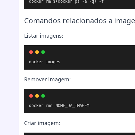
docker rm $(docker ps -a -q) -f
Comandos relacionados a imag
Listar imagens:
docker images
Remover imagem:
docker rmi NOME_DA_IMAGEM
Criar imagem: