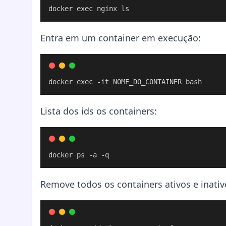
docker exec nginx ls
Entra em um container em execução:
docker exec -it NOME_DO_CONTAINER bash
Lista dos ids os containers:
docker ps -a -q
Remove todos os containers ativos e inativ